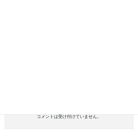
お正月用の買い物中に見つけたサラダかぶ。手で皮がむける！！
気になりますよね？
実は、まだ食べていません（笑）味については後日ご報告いたし
ますね。
仲野
未分類
カテゴリー
コメントは受け付けていません。