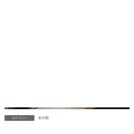
甘くて美味しかったです。ご馳走様でした!(^^)!
くコ:彡 くコ:彡 くコ:彡 くコ:彡 ☚この顔文字よく見ると横
になっているイカです(‘Д’) 何気にお気に入りです( ´艸｀)
未分類
カテゴリー