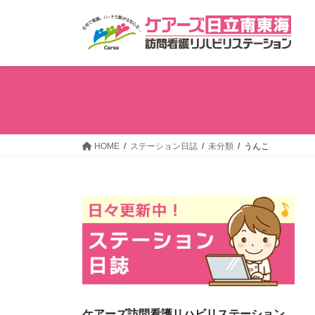
コ
ナ
ン
ビ
テ
ゲ
ン
ー
ツ
シ
へ
ョ
ス
ン
キ
に
ッ
移
HOME
ステーション日誌
未分類
うんこ
プ
動
ケアーズ訪問看護リハビリステーション