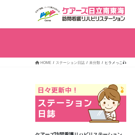
コ
ナ
ン
ビ
テ
ゲ
ン
ー
ツ
シ
へ
ョ
ス
ン
キ
に
ッ
移
HOME
ステーション日誌
未分類
ヒラメっこ🎣
プ
動
ケアーズ訪問看護リハビリステーション