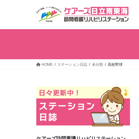
コ
ナ
ン
ビ
テ
ゲ
ン
ー
ツ
シ
へ
ョ
ス
ン
キ
に
ッ
移
HOME
ステーション日誌
未分類
高校野球
プ
動
ケアーズ訪問看護リハビリステーション