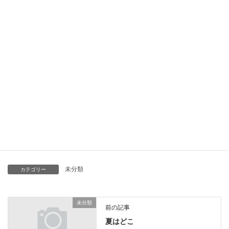
計は
32℃の表示が出ていました。
それでなくても人より暑がりで汗かきなので、暑い日は苦手です(-
_-;)利用者さんのところでも汗だくになりながらのリハビリですが
一生懸命にリハビリに取り組んでいただけると暑さも吹っ飛びま
す！
今から、涼しい季節の到来が待ち遠しいです。
未分類
カテゴリー
未分類
前の記事
夏はどこ