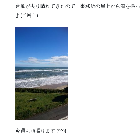
台風が去り晴れてきたので、事務所の屋上から海を撮って
よ( *´艸｀)
今週も頑張ります!(^^)!