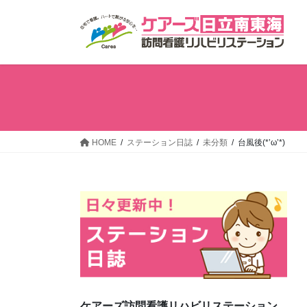
コ
ナ
ン
ビ
テ
ゲ
ン
ー
ツ
シ
へ
ョ
ス
ン
キ
に
ッ
移
HOME
ステーション日誌
未分類
台風後(*’ω’*)
プ
動
ケアーズ訪問看護リハビリステーション