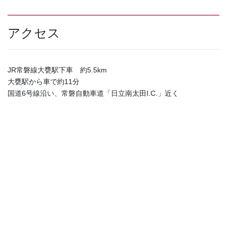
アクセス
JR常磐線大甕駅下車 約5.5km
大甕駅から車で約11分
国道6号線沿い、常磐自動車道「日立南太田I.C.」近く