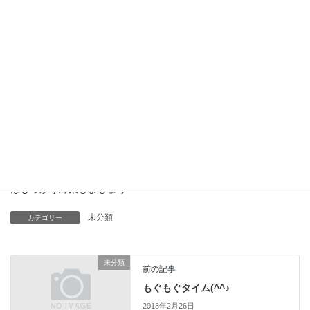
私は
まだ「今年は大丈夫かも…」という淡い期待を捨てきれず、結局
対処が遅れてしまいます(;´Д｀)
最近は花粉対策グッズもたくさん出ていて、私は花粉を寄せ付け
ないスプレーを買ってみました！
まだ使い始めて2日目なので効果のほどはわかりませんが、朝、出
かける前に顔にシューっとしています。
明日から春の嵐で花粉も大量に飛散するそうなので、花粉症の方
はしっかり対策しましょう！
未分類
カテゴリー
未分類
前の記事
もぐもぐタイム(^^♪
2018年2月26日