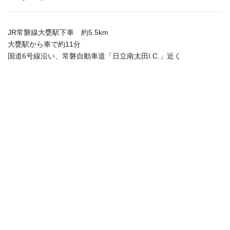
JR常磐線大甕駅下車 約5.5km
大甕駅から車で約11分
国道6号線沿い、常磐自動車道「日立南太田I.C.」近く