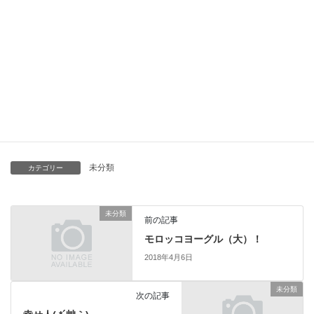
ご利用者様、ご家族様のお手伝いが出来ることを嬉しく思いま
す。
当ステーションのスタッフと心を一つにして
日々励んで参りますので、よろしくお願い致します。
未分類
カテゴリー
未分類
前の記事
モロッコヨーグル（大）！
2018年4月6日
未分類
次の記事