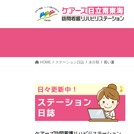
コ
ナ
ン
ビ
テ
ゲ
ン
ー
ツ
シ
へ
ョ
ス
ン
キ
に
ッ
移
HOME
ステーション日誌
未分類
長い夏
プ
動
ケアーズ訪問看護リハビリステーション