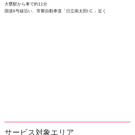
大甕駅から車で約11分
国道6号線沿い、常磐自動車道「日立南太田I.C.」近く
サービス対象エリア