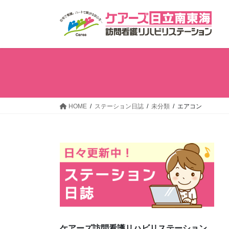
コ
ナ
ン
ビ
テ
ゲ
ン
ー
ツ
シ
へ
ョ
ス
ン
キ
に
ッ
移
HOME
ステーション日誌
未分類
エアコン
プ
動
ケアーズ訪問看護リハビリステーション