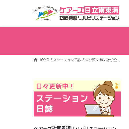
コ
ナ
ン
ビ
テ
ゲ
ン
ー
ツ
シ
へ
ョ
ス
ン
キ
に
ッ
移
HOME
ステーション日誌
未分類
週末は学会！
プ
動
ケアーズ訪問看護リハビリステーション