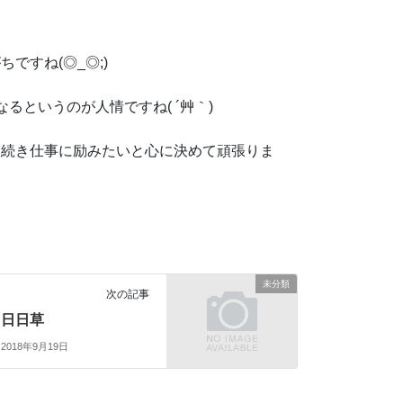
ですね(◎_◎;)
るというのが人情ですね( ´艸｀)
き続き仕事に励みたいと心に決めて頑張りま
未分類
次の記事
日日草
2018年9月19日