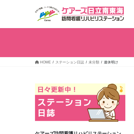
コ
ナ
ン
ビ
テ
ゲ
ン
ー
ツ
シ
へ
ョ
ス
ン
キ
に
ッ
移
HOME
ステーション日誌
未分類
連休明け
プ
動
ケアーズ訪問看護リハビリステーション