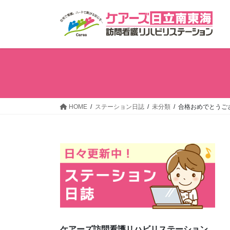
コ
ナ
ン
ビ
テ
ゲ
ン
ー
ツ
シ
へ
ョ
ス
ン
キ
に
ッ
移
HOME
ステーション日誌
未分類
合格おめでとうご
プ
動
ケアーズ訪問看護リハビリステーション