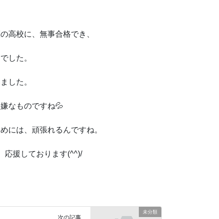
標の高校に、無事合格でき、
的でした。
いました。
嫌なものですね💦
ためには、頑張れるんですね。
援しております(^^)/
未分類
次の記事