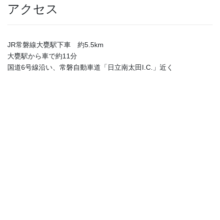
アクセス
JR常磐線大甕駅下車 約5.5km
大甕駅から車で約11分
国道6号線沿い、常磐自動車道「日立南太田I.C.」近く