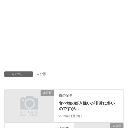
よいよそうなのかな～と感じています。車で走っていても、ある
一定の距離の間にコンビニがなかったりすると、軽く不安をおぼ
えるときもあります（笑）栄養のバランスも悪くなってしまうの
で、時には手作りのお弁当を持参すればよいのですが、なかなか
コンビニループから抜け出すことはできません。買うものはいつ
も大して変わらず、パン、おにぎり、お茶、ちょっとしたお菓子
などです。しかも、毎日飽きもせず、同じパンを買ってしまう点
も反省点ですね。たまには、変化をつけて別なものをチョイスし
たり、コンビニに寄らないという選択肢も自分に課していきたい
と思っています。ダイエットのためにも・・・。
未分類
カテゴリー
未分類
前の記事
食べ物の好き嫌いが非常に多い
のですが…
2019年11月29日
未分類