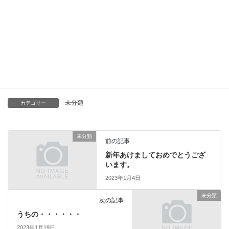
いつも公園などすぐに外に行きたがる息子たちですが、サンタさ
んから新しいおもちゃが届いたばかりということもあり、
今までにないくらい家で過ごすことができました笑。
まだまだ寒い日が続きそうなので、体調管理に気を付けていきた
いと思います。 前田
未分類
カテゴリー
未分類
前の記事
新年あけましておめでとうござ
います。
2023年1月4日
未分類
次の記事
うちの・・・・・・
2023年1月19日