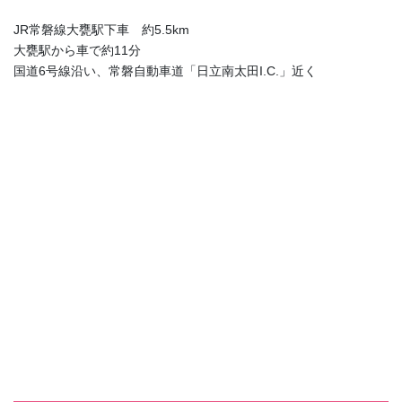
JR常磐線大甕駅下車 約5.5km
大甕駅から車で約11分
国道6号線沿い、常磐自動車道「日立南太田I.C.」近く