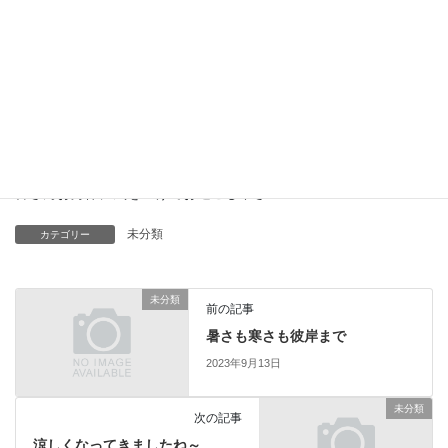
した。
おだがけをしてからのため、新米まではあと少しの辛抱です…
((笑))
秋のおいしい食べ物をおかずに、
早く食べたいです🍚
日中と朝晩との寒暖差が出てきたので、
皆さんお身体に気をつけてお過ごし下さい☆
未分類
カテゴリー
未分類
前の記事
暑さも寒さも彼岸まで
2023年9月13日
未分類
次の記事
涼しくなってきましたね～