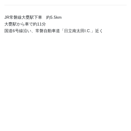
JR常磐線大甕駅下車 約5.5km
大甕駅から車で約11分
国道6号線沿い、常磐自動車道「日立南太田I.C.」近く