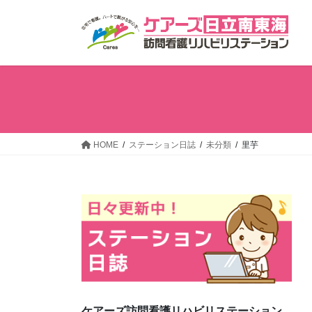
コ
ナ
ン
ビ
テ
ゲ
ン
ー
ツ
シ
へ
ョ
ス
ン
キ
に
ッ
移
HOME
ステーション日誌
未分類
里芋
プ
動
ケアーズ訪問看護リハビリステーション