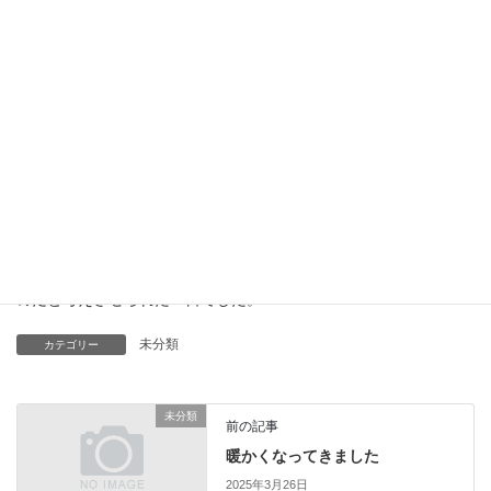
まだ満開とはいってませんでしたがとても綺麗に咲き乱れていま
した🌸🌸
動物たちも暖かくなってきたからか冬場より活発に動いており、
入口の所ではゾウがステップを踏みながらお出迎えしてくれまし
た。
チンパンジーが糞食する行動も見ることが出来たのですが、飼育
されてるチンパンジーは色々なストレスで心の健康を損ね異常行
動をしてしまうとのことでした。。。
監禁された動物たちを見て楽しい時間を過ごさせてもらっている
のだと考えさせられた一日でした。
未分類
カテゴリー
未分類
前の記事
暖かくなってきました
2025年3月26日