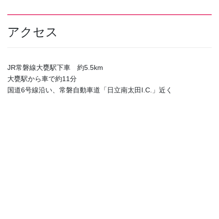
アクセス
JR常磐線大甕駅下車 約5.5km
大甕駅から車で約11分
国道6号線沿い、常磐自動車道「日立南太田I.C.」近く