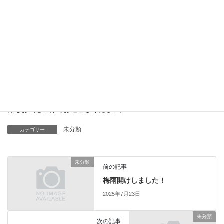
本来でしたら、目的地を無理に目指すのではなく、冠水しなさそ
うな少し高い所で停車し待機するべきだったな、と後から反省。
無理に動いて車が動かなくなったり事故を起こしたりしたら大変
ですもんね💦
同じ失敗を繰り返さない様、大雨が降ったらどうするか、普段か
ら考えながら行動していこうと思いました！
まだまだ暑い日が続くため、急な天候不良もあると思います。皆
様もお気をつけてお過ごしください。
未分類
カテゴリー
未分類
前の記事
梅雨開けしました！
2025年7月23日
未分類
次の記事