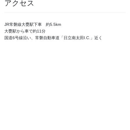
アクセス
JR常磐線大甕駅下車 約5.5km
大甕駅から車で約11分
国道6号線沿い、常磐自動車道「日立南太田I.C.」近く