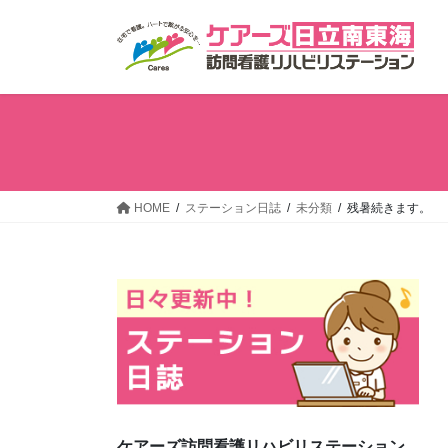
コ
ナ
ン
ビ
テ
ゲ
ン
ー
ツ
シ
へ
ョ
ス
ン
キ
に
ッ
移
HOME
ステーション日誌
未分類
残暑続きます。
プ
動
ケアーズ訪問看護リハビリステーション