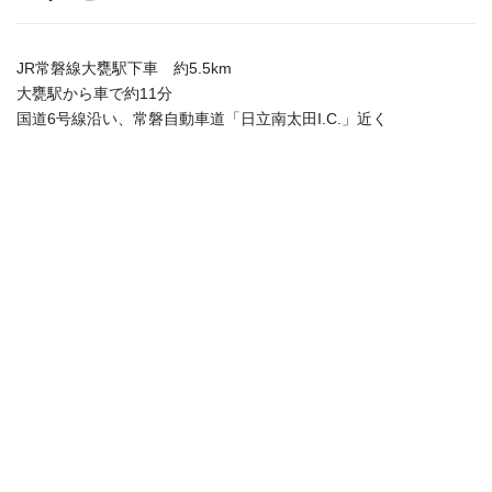
JR常磐線大甕駅下車 約5.5km
大甕駅から車で約11分
国道6号線沿い、常磐自動車道「日立南太田I.C.」近く