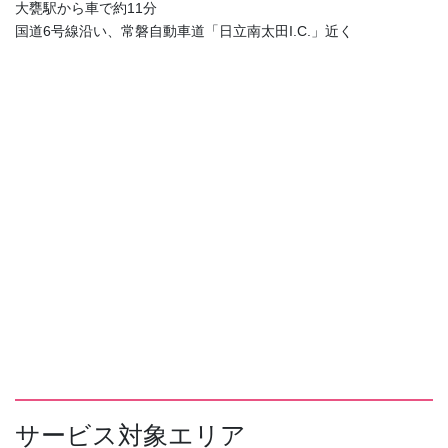
大甕駅から車で約11分
国道6号線沿い、常磐自動車道「日立南太田I.C.」近く
サービス対象エリア