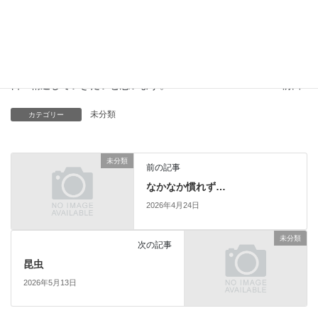
はやく保育園に行きたいと毎日叫んでいました。
まだ朝晩の気温差もある時期なので、体調管理にも気を付けなが
ら、
日々精進していきたいと思います。 PT 前田
未分類
カテゴリー
未分類
前の記事
なかなか慣れず…
2026年4月24日
未分類
次の記事
昆虫
2026年5月13日