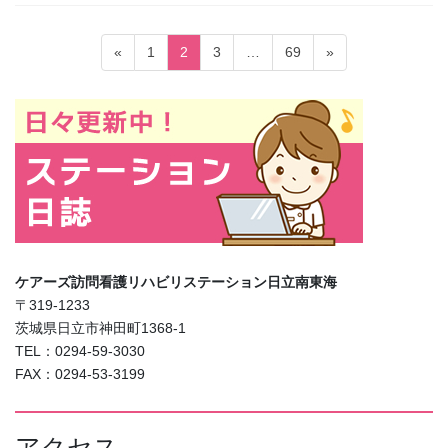
投
固
固
固
固
«
1
2
3
…
69
»
稿
定
定
定
定
ペ
ペ
ペ
ペ
の
ー
ー
ー
ー
ペ
ジ
ジ
ジ
ジ
ー
ジ
送
り
ケアーズ訪問看護リハビリステーション日立南東海
〒319-1233
茨城県日立市神田町1368-1
TEL：0294-59-3030
FAX：0294-53-3199
アクセス