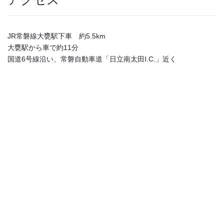
JR常磐線大甕駅下車 約5.5km
大甕駅から車で約11分
国道6号線沿い、常磐自動車道「日立南太田I.C.」近く