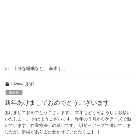
れていました。 一方で、現在各地では記録 […]
2026年1月21日
未分類
娘の成人式と、二度目の大学受験
こんにちは。看護師の齊藤です😊 毎日寒いですが、みなさん体調
はいかがですか？ 空気の乾燥が目立ち、インフルエンザ、コロナ
などの感染症が流行ってるようです。 みなさん、手洗い・うが
い、十分な睡眠など、 基本 […]
2026年1月6日
未分類
新年あけましておめでとうございます
あけましておめでとうございます。 本年もどうぞよろしくお願い
いたします。 おはようございます。昨年の８月からケアーズで働
いています。作業療法士の緑川です。 以前ケアーズで働いていま
したが、御縁がありまた働かせていただくこ […]