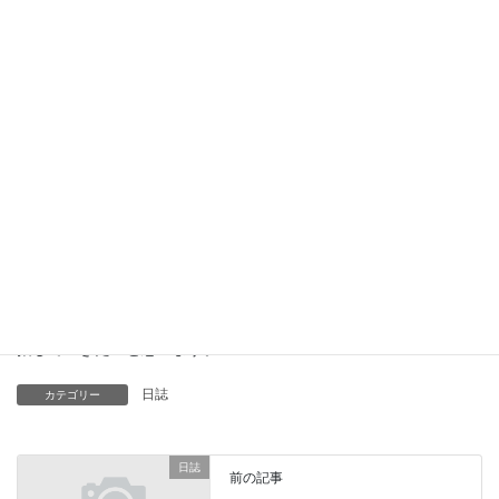
准看護師の鈴木です。
横浜市にある訪問看護ステーションへ実習に行って参りました。
15日に横浜市弘明寺で前泊。昭和チックな旅館でしたが、味のあ
るところでした。
知らない土地に行くとワクワクして出歩きたくなるのですが、次
の日実習なので早めに就寝しました。
16日実習へ・・丁寧に教えてもらい沢山勉強させていただきまし
た。
開業まであと少し、ご利用者様・ご家族様に寄り添った看護を目
指していきたいと思います。
日誌
カテゴリー
日誌
前の記事