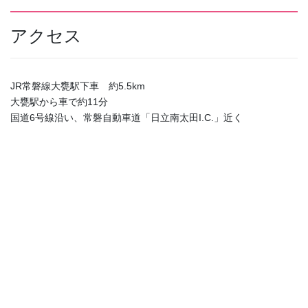
アクセス
JR常磐線大甕駅下車 約5.5km
大甕駅から車で約11分
国道6号線沿い、常磐自動車道「日立南太田I.C.」近く