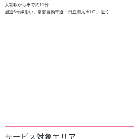
大甕駅から車で約11分
国道6号線沿い、常磐自動車道「日立南太田I.C.」近く
サービス対象エリア