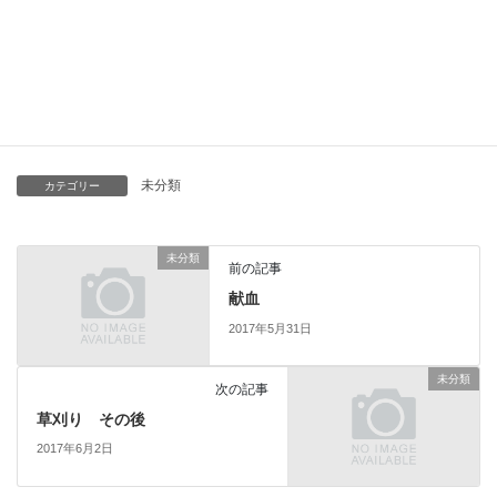
ちなみに高校生（女子）の人気職業1位が公務員で2位が看護師で
す。女性の方が現実的ですよね( ´艸｀)
未分類
カテゴリー
未分類
前の記事
献血
2017年5月31日
未分類
次の記事
草刈り その後
2017年6月2日