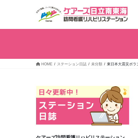
コ
ナ
ン
ビ
テ
ゲ
ン
ー
ツ
シ
へ
ョ
ス
ン
キ
に
ッ
移
HOME
ステーション日誌
未分類
東日本大震災ボラ
プ
動
ケアーズ訪問看護リハビリステーション