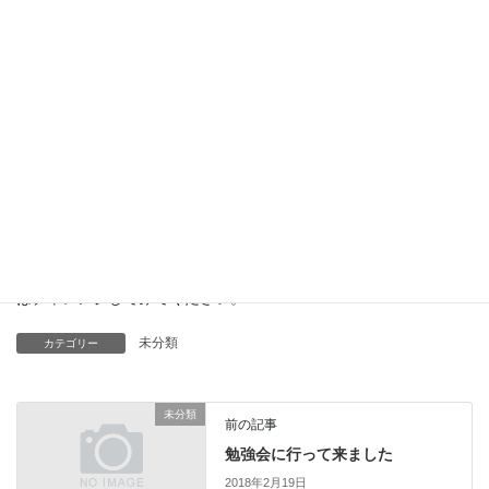
学4年間を過ごした街でもあります。
20年以上も前ですが、当時からカーリングが盛んな街で大学の授
業でやったような・・・
一見簡単そうで奥が深い！まず思った所には止まらず通過、狙っ
たストーンもスルー・・・
なんといっても、あのストーンを滑らせる時の姿勢と、氷をゴシ
ゴシするのがキツいのです。
でも、1回やるとハマるかもしれないカーリング、ぜひ機会があれ
ばチャレンジしてみてください。
未分類
カテゴリー
未分類
前の記事
勉強会に行って来ました
2018年2月19日