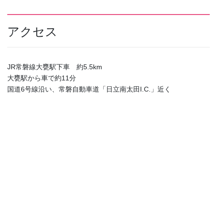
アクセス
JR常磐線大甕駅下車 約5.5km
大甕駅から車で約11分
国道6号線沿い、常磐自動車道「日立南太田I.C.」近く