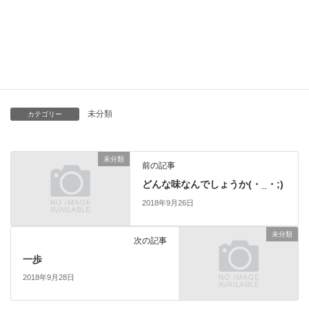
半年続いた『半分、青い。』も、今週で最終回です。スズメと律
がハッピーエンドで終わりますように！
そして、次の新しい朝ドラを楽しみにしています(^^♪
未分類
カテゴリー
未分類
前の記事
どんな味なんでしょうか(・_・;)
2018年9月26日
未分類
次の記事
一歩
2018年9月28日