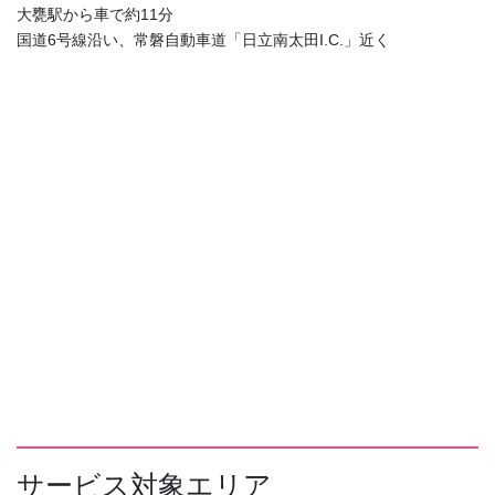
大甕駅から車で約11分
国道6号線沿い、常磐自動車道「日立南太田I.C.」近く
サービス対象エリア