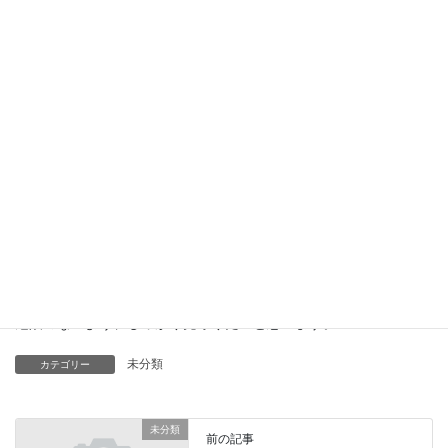
先週、ついに！ついに！！息子が歩きました♡
いつも通り保育園にお迎えに行くと、私のほうに向かって1歩2歩3
歩４歩….Σ(ﾟДﾟ)！！
思わず先生と一緒に叫んじゃいました。笑
どうやら保育園で歩いたのもその時が初めてだったようで、初め
ての瞬間に立ち会わせてくれた息子に感謝です＾＾
昨日は8歩まで歩けるようになりました！
まだまだ危なっかしくて見ているこっちは冷や冷やしますが、こ
の成長過程も今だけの貴重な時間です。
危険のないよう、しっかり見守りたいと思います。
未分類
カテゴリー
未分類
前の記事