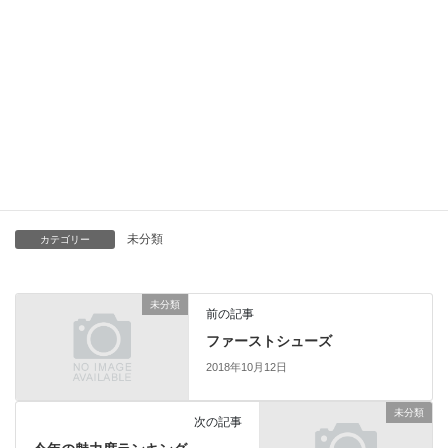
10日間もリハビリを休むわけにはいきませんので
でも旅行にいく計画も相手もお金もないので（笑）
野球と仕事の10連休となるはずです
今週も頑張りましょう！
未分類
カテゴリー
未分類
前の記事
ファーストシューズ
2018年10月12日
未分類
次の記事