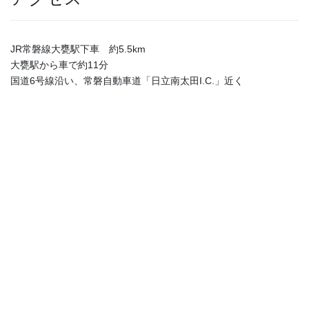
JR常磐線大甕駅下車 約5.5km
大甕駅から車で約11分
国道6号線沿い、常磐自動車道「日立南太田I.C.」近く