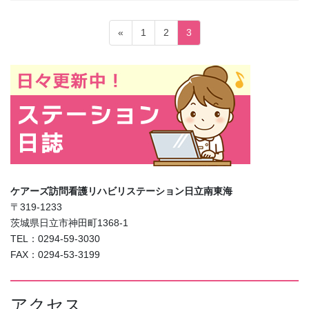
投
固
固
固
«
1
2
3
稿
定
定
定
ペ
ペ
ペ
の
ー
ー
ー
ペ
ジ
ジ
ジ
ー
ジ
送
り
ケアーズ訪問看護リハビリステーション日立南東海
〒319-1233
茨城県日立市神田町1368-1
TEL：0294-59-3030
FAX：0294-53-3199
アクセス