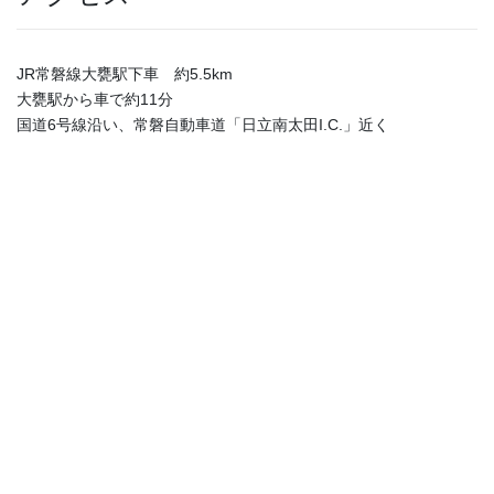
JR常磐線大甕駅下車 約5.5km
大甕駅から車で約11分
国道6号線沿い、常磐自動車道「日立南太田I.C.」近く