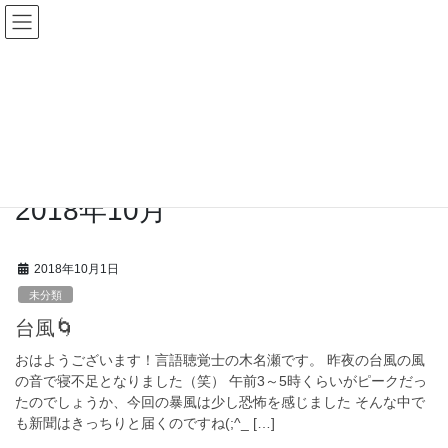
コ
ナ
ン
ビ
テ
ゲ
ン
ー
ステーション日誌
ツ
シ
へ
ョ
ス
ン
HOME
ステーション日誌
2018年10月
キ
に
ッ
移
プ
動
2018年10月
2018年10月1日
未分類
台風🌀
おはようございます！言語聴覚士の木名瀬です。 昨夜の台風の風
の音で寝不足となりました（笑） 午前3～5時くらいがピークだっ
たのでしょうか、今回の暴風は少し恐怖を感じました そんな中で
も新聞はきっちりと届くのですね(;^_ […]