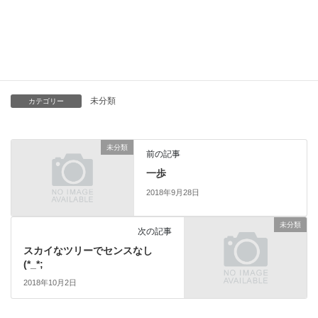
そんな中でも新聞はきっちりと届くのですね(;^_^A配達員さんには
頭が下がります。
そんな配達員のようなプロ根性で今週も頑張ります！
未分類
カテゴリー
未分類
前の記事
一歩
2018年9月28日
未分類
次の記事
スカイなツリーでセンスなし
(*_*;
2018年10月2日