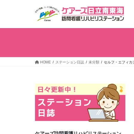
コ
ナ
ン
ビ
テ
ゲ
ン
ー
ツ
シ
へ
ョ
ス
ン
キ
に
ッ
移
HOME
ステーション日誌
未分類
セルフ・エフィカ
プ
動
ケアーズ訪問看護リハビリステーション