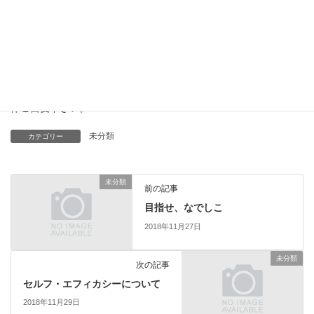
11月中旬頃に見に行った方は口を揃えて「紅葉してなかった
よ…」と話されました。私も紅葉を見に行ったのですが、緑が多
い木々が並んでおりタイミングが悪かったなと…悔しい思いをし
ました。
話題は秋ですが、次第に冬の訪れを感じ始めました。皆さん、お
体ご自愛下さい。
未分類
カテゴリー
未分類
前の記事
目指せ、なでしこ
2018年11月27日
未分類
次の記事
セルフ・エフィカシーについて
2018年11月29日