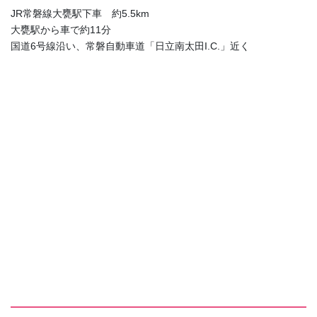
JR常磐線大甕駅下車 約5.5km
大甕駅から車で約11分
国道6号線沿い、常磐自動車道「日立南太田I.C.」近く