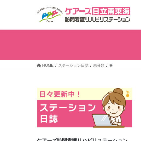
コ
ナ
ン
ビ
テ
ゲ
ン
ー
ツ
シ
へ
ョ
ス
ン
キ
に
ッ
移
HOME
ステーション日誌
未分類
春
プ
動
ケアーズ訪問看護リハビリステーション