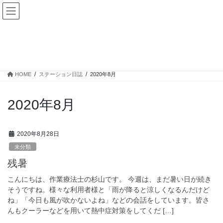
コ
ナ
ン
ビ
テ
ゲ
ン
ー
ステーション日誌
ツ
シ
へ
ョ
ス
ン
HOME
ステーション日誌
2020年8月
キ
に
ッ
移
プ
動
2020年8月
2020年8月28日
未分類
残暑
こんにちは、作業療法士の杉山です。 今週は、まだ暑い日が続き
そうですね。様々な利用者様と「雨が降ると涼しくなるんだけど
ね」「今日も風が吹かないよね」などの会話をしています。皆さ
んもクーラーなどを用いて熱中症対策をしてくだ […]