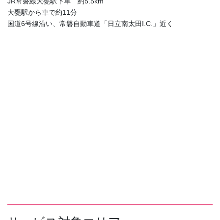
JR常磐線大甕駅下車 約5.5km
大甕駅から車で約11分
国道6号線沿い、常磐自動車道「日立南太田I.C.」近く