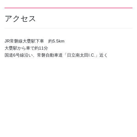
アクセス
JR常磐線大甕駅下車 約5.5km
大甕駅から車で約11分
国道6号線沿い、常磐自動車道「日立南太田I.C.」近く