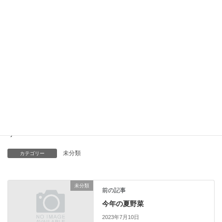
タイトルにもある通り、最近ふるさと納税で頼んでいた北海道の
アイスが届きましたー！
北海道ミルク味や北海道レアチーズ味、パッションフルーツ味な
どいろいろな種類があり、
ジェラート系もあるのでさっぱりして口の中もすっきりひんやり
します！
毎日違う種類の味を食べるのが最近の楽しみです！
皆様、暑い日が続きますので体調に気を付けて、食べ過ぎには注
意ですが、
たまには冷たい物を食べてリフレッシュしながら過ごしましょ
う！！
未分類
カテゴリー
未分類
前の記事
今年の夏野菜
2023年7月10日