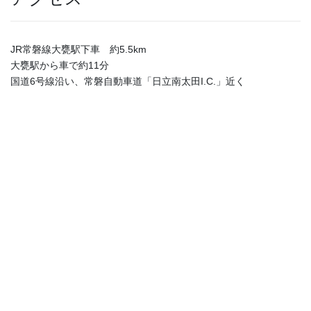
JR常磐線大甕駅下車 約5.5km
大甕駅から車で約11分
国道6号線沿い、常磐自動車道「日立南太田I.C.」近く