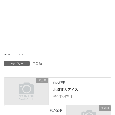
春頃植えた我が家の野菜や果物が、続々と収穫時期を迎えていま
す。
もぎたて野菜は本当においしいですね。
特にとうもろこし、スイカは格別！甘くてみずみずしくて、子ど
もたちは奪い合うように食べています。
家では全く野菜を食べない次男ですが、先日自分で収穫したピー
マンを頑張って一口！驚きました。
次は何を植えようか、、、
楽しみです。
未分類
カテゴリー
未分類
前の記事
北海道のアイス
2023年7月21日
未分類
次の記事