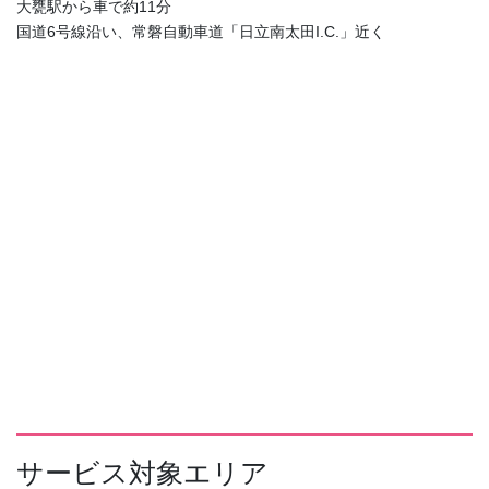
大甕駅から車で約11分
国道6号線沿い、常磐自動車道「日立南太田I.C.」近く
サービス対象エリア