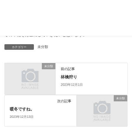
夏は猛暑で冬は暖冬、春と秋は短くなり四季を感じることもなく
なりつつあります
ただ、暖冬の年は大雪が降る確率も高いと誰かが言ってました
冬の準備を万全にしていきたいと思います。
未分類
カテゴリー
未分類
前の記事
林檎狩り
2023年12月1日
未分類
次の記事
暖冬ですね。
2023年12月13日