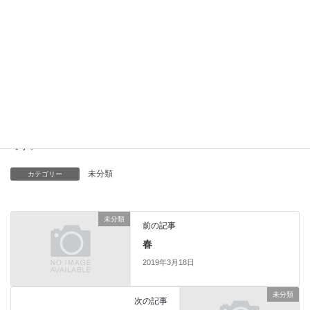
る、掴まって座ることが出来る、座って離乳食を食べられる。
歩くにあたっても、その前に発達すべき運動機能・反射が歩行に
先行し、転んでも上手く受け身を取って大きなケガにならないよ
うに、
または、転んでも立ち上がれるように発達していく。
最近は、人間はくすしく創られているなーと感心させられる日々
です。
未分類
カテゴリー
未分類
前の記事
春
2019年3月18日
未分類
次の記事