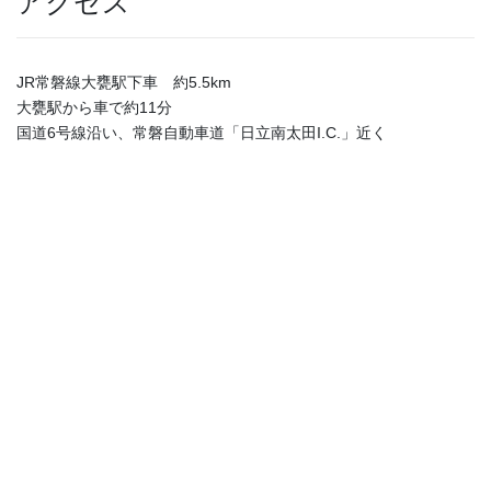
アクセス
JR常磐線大甕駅下車 約5.5km
大甕駅から車で約11分
国道6号線沿い、常磐自動車道「日立南太田I.C.」近く