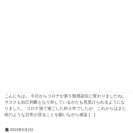
2023年5月19日
未分類
暑いですね！？
こんにちは！事務のかなみです。 ここ数日、とても暑くなりまし
たね…！ 毎年この時期は気温の寒暖差が激しい時期ではあります
が、さすがにここまでとは思っていませんでした😥 私は昔から風
邪を引くことがあまりなく […]
2023年5月8日
未分類
コロナ第５類になりました
こんにちは。 今日からコロナが第５類感染症に変わりましたね。
マスクも自己判断となり外しているかたも見受けられるようにな
りました。 コロナ渦で過ごした約３年でしたが、これからはまた
前のような日常が戻ることを願いながら感染 […]
2023年5月2日