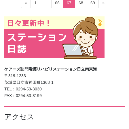
投
固
固
固
固
固
«
1
…
66
67
68
69
»
稿
定
定
定
定
定
ペ
ペ
ペ
ペ
ペ
の
ー
ー
ー
ー
ー
ペ
ジ
ジ
ジ
ジ
ジ
ー
ジ
送
り
ケアーズ訪問看護リハビリステーション日立南東海
〒319-1233
茨城県日立市神田町1368-1
TEL：0294-59-3030
FAX：0294-53-3199
アクセス