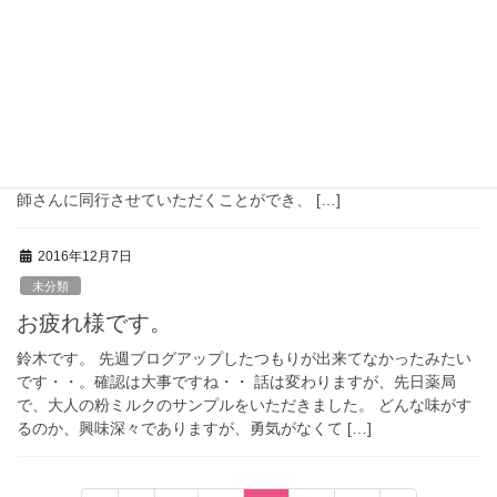
2016年12月8日
未分類
訪問研修へ行って来ました
看護師の仲野です。 事業所がオープンして2週間が過ぎ、事業所内
の雰囲気もやる気に満ち溢れております。 さて、月曜日は神奈川
の事業所に研修に行かせていただきました。 ベテランの訪問看護
師さんに同行させていただくことができ、 […]
2016年12月7日
未分類
お疲れ様です。
鈴木です。 先週ブログアップしたつもりが出来てなかったみたい
です・・。確認は大事ですね・・ 話は変わりますが、先日薬局
で、大人の粉ミルクのサンプルをいただきました。 どんな味がす
るのか、興味深々でありますが、勇気がなくて […]