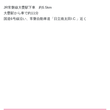
JR常磐線大甕駅下車 約5.5km
大甕駅から車で約11分
国道6号線沿い、常磐自動車道「日立南太田I.C.」近く